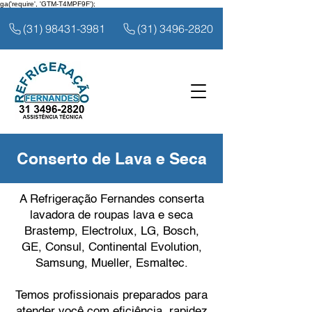
ga('require', 'GTM-T4MPF9F');
(31) 98431-3981
(31) 3496-2820
Conserto de Lava e Seca
A Refrigeração Fernandes conserta
lavadora de roupas lava e seca
Brastemp, Electrolux, LG, Bosch,
GE, Consul, Continental Evolution,
Samsung, Mueller, Esmaltec.
Temos profissionais preparados para
atender você com eficiência, rapidez