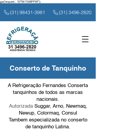
ga('require', 'GTM-T4MPF9F');
(31) 98431-3981
(31) 3496-2820
Conserto de Tanquinho
A Refrigeração Fernandes Conserta
tanquinhos de todos as marcas
nacionais.
Autorizada
Suggar, Arno, Newmaq,
Newup, Colormaq, Consul
Tambem especializada no conserto
de tanquinho Latina.