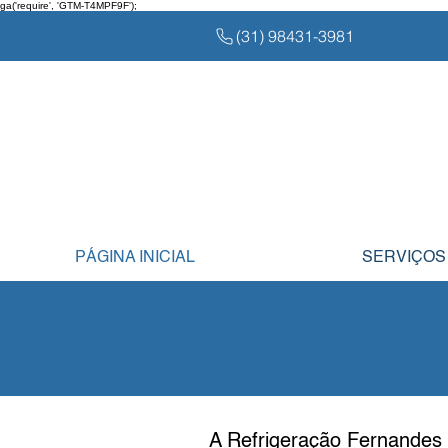
ga('require', 'GTM-T4MPF9F');
(31) 98431-3981
PÁGINA INICIAL
SERVIÇOS
A Refrigeração Fernandes 