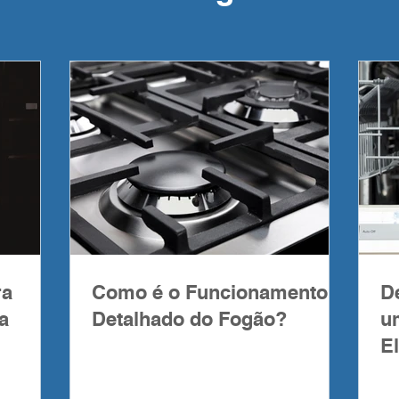
ra
Como é o Funcionamento
D
a
Detalhado do Fogão?
u
E