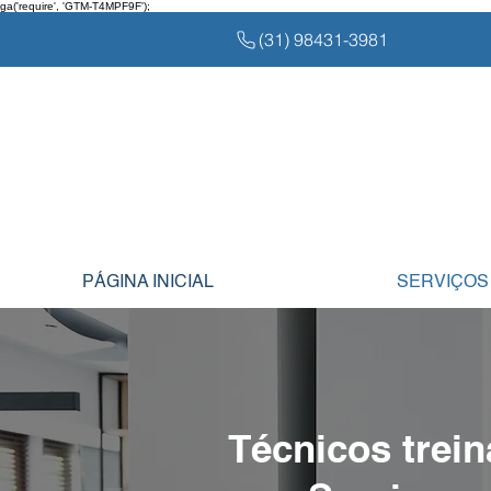
ga('require', 'GTM-T4MPF9F');
(31) 98431-3981
PÁGINA INICIAL
SERVIÇOS
Técnicos trei