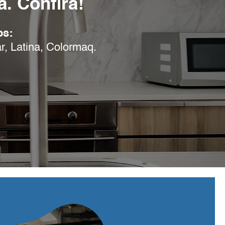
. Confira!
os:
r, Latina, Colormaq.