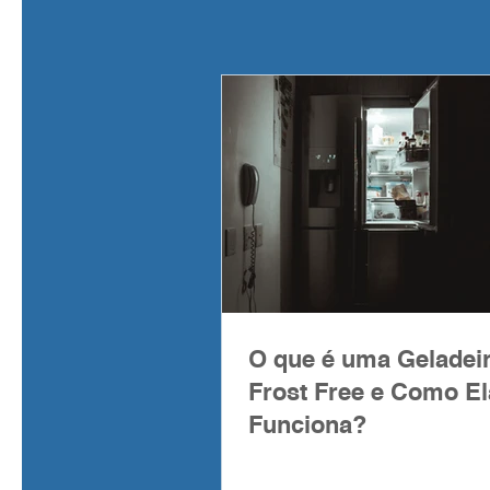
O que é uma Geladei
Frost Free e Como El
Funciona?