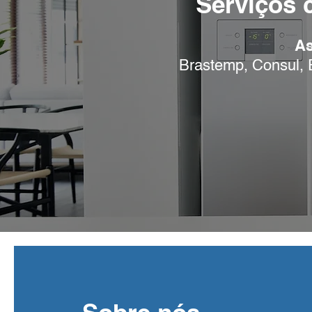
Serviços 
As
Brastemp, Consul, E