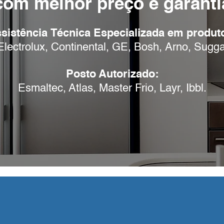
com melhor preço e garantia
sistência Técnica Especializada em produt
lectrolux, C
o
nt
inental, GE, Bosh,
Arno, Sugga
Posto Autorizado:
Esmaltec, Atlas, Master Frio, Layr, Ibbl.