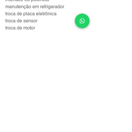
interface ou potência
manutenção em refrigerador
troca de placa eletrônica
troca de sensor
troca de motor
troca de bomba de saida, eletrobomba, 
atuador de freio, relé, protetor, 
termostato.
peças e acessórios
Refrigeradores
Máquinas de Lavar
Fogões
Ver tudo
Posts recentes