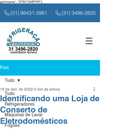
ga('require', 'GTM-T4MPF9F');
(31) 98431-3981
(31) 3496-2820
Post
Tudo
18 de dez. de 2022
3 min de leitura
Tudo
Identificando uma Loja de
Refrigeradores
Conserto de
Máquinas de Lavar
Eletrodomésticos
Fogões